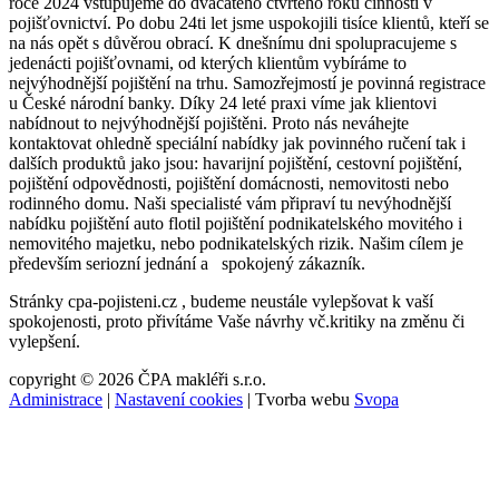
roce 2024 vstupujeme do dvacátého čtvrtého roku činnosti v
pojišťovnictví. Po dobu 24ti let jsme uspokojili tisíce klientů, kteří se
na nás opět s důvěrou obrací. K dnešnímu dni spolupracujeme s
jedenácti pojišťovnami, od kterých klientům vybíráme to
nejvýhodnější pojištění na trhu. Samozřejmostí je povinná registrace
u České národní banky. Díky 24 leté praxi víme jak klientovi
nabídnout to nejvýhodnější pojištěni. Proto nás neváhejte
kontaktovat ohledně speciální nabídky jak povinného ručení tak i
dalších produktů jako jsou: havarijní pojištění, cestovní pojištění,
pojištění odpovědnosti, pojištění domácnosti, nemovitosti nebo
rodinného domu. Naši specialisté vám připraví tu nevýhodnější
nabídku pojištění auto flotil pojištění podnikatelského movitého i
nemovitého majetku, nebo podnikatelských rizik. Našim cílem je
především seriozní jednání a spokojený zákazník.
Stránky cpa-pojisteni.cz , budeme neustále vylepšovat k vaší
spokojenosti, proto přivítáme Vaše návrhy vč.kritiky na změnu či
vylepšení.
copyright © 2026 ČPA makléři s.r.o.
Administrace
|
Nastavení cookies
| Tvorba webu
Svopa